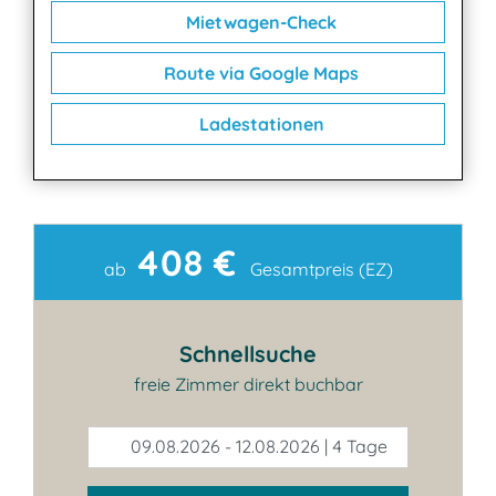
Mietwagen-Check
Route via Google Maps
Ladestationen
408 €
Kontakt
ab
Gesamtpreis (EZ)
Schnellsuche
freie Zimmer direkt buchbar
09.08.2026 - 12.08.2026 | 4 Tage