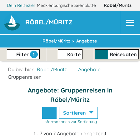
Dein Reiseziel:
Mecklenburgische Seenplatte
Röbel/Müritz
RÖBEL/MÜRITZ
Röbel/Müritz >
Angebote
Filter
1
Karte
Reisedaten
Du bist hier:
Röbel/Müritz
Angebote
Gruppenreisen
Angebote: Gruppenreisen in
Röbel/Müritz
Sortieren
Informationen zur Sortierung
1 - 7 von 7 Angeboten angezeigt