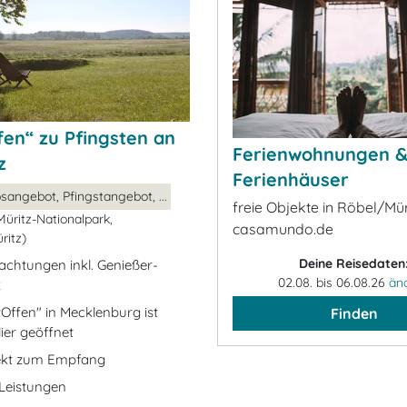
en“ zu Pfingsten an
Ferienwohnungen 
z
Ferienhäuser
sangebot, Pfingstangebot, ...
freie Objekte in Röbel/Mür
üritz-Nationalpark,
casamundo.de
ritz)
Deine Reisedaten
achtungen inkl. Genießer-
02.08. bis 06.08.26
än
k
Offen" in Mecklenburg ist
Finden
ier geöffnet
Sekt zum Empfang
e Leistungen