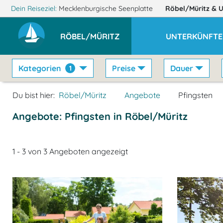
Dein Reiseziel:
Mecklenburgische Seenplatte
Röbel/Müritz
& 
RÖBEL/MÜRITZ
UNTERKÜNFTE
Kategorien
Preise
Dauer
1
Du bist hier:
Röbel/Müritz
Angebote
Pfingsten
Angebote: Pfingsten in Röbel/Müritz
1 - 3 von 3 Angeboten angezeigt