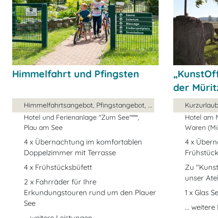
Himmelfahrt und Pfingsten
„KunstOff
der Mürit
Himmelfahrtsangebot, Pfingstangebot, ...
Kurzurlaub
Hotel und Ferienanlage "Zum See"***,
Hotel am M
Plau am See
Waren (Mü
4 x Übernachtung im komfortablen
4 x Übern
Doppelzimmer mit Terrasse
Frühstüc
4 x Frühstücksbüfett
Zu "Kunst
unser Atel
2 x Fahrräder für Ihre
Erkundungstouren rund um den Plauer
1 x Glas 
See
... weiter
... weitere Leistungen