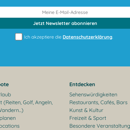
Jetzt Newsletter
abonnieren
Ich akzeptiere die
Datenschutzerklärung
.
ote
Entdecken
rlaub
Sehenswürdigkeiten
t (Reiten, Golf, Angeln,
Restaurants, Cafés, Bars
andern...)
Kunst & Kultur
 planen
Freizeit & Sport
ocations
Besondere Veranstaltun