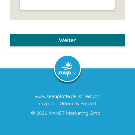
Weiter
www.seenplatte.de ist Teil von
mvp.de - Urlaub & Freizeit
© 2026
MANET Marketing GmbH