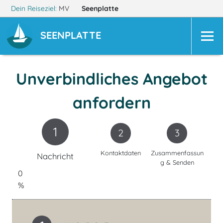
Dein Reiseziel:
MV
Seenplatte
SEENPLATTE
Unverbindliches Angebot
anfordern
1
2
3
Kontaktdaten
Zusammenfassun
Nachricht
g & Senden
0
%