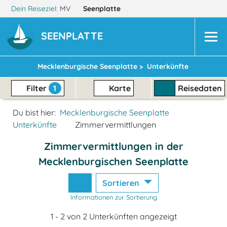
Dein Reiseziel:
MV
Seenplatte
SEENPLATTE
Mecklenburgische Seenplatte >
Unterkünfte
Filter
1
Karte
Reisedaten
Du bist hier:
Mecklenburgische Seenplatte
Unterkünfte
Zimmervermittlungen
Zimmervermittlungen in der
Mecklenburgischen Seenplatte
Sortieren
Informationen zur Sortierung
1 - 2 von 2 Unterkünften angezeigt