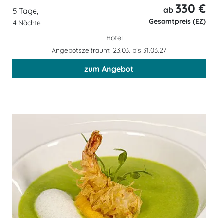
330 €
ab
5 Tage,
Gesamtpreis (EZ)
4 Nächte
Hotel
Angebotszeitraum: 23.03. bis 31.03.27
zum Angebot