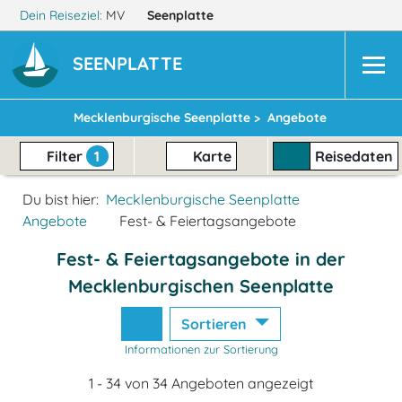
Dein Reiseziel:
MV
Seenplatte
SEENPLATTE
Mecklenburgische Seenplatte >
Angebote
Filter
1
Karte
Reisedaten
Du bist hier:
Mecklenburgische Seenplatte
Angebote
Fest- & Feiertagsangebote
Fest- & Feiertagsangebote in der
Mecklenburgischen Seenplatte
Sortieren
Informationen zur Sortierung
1 - 34 von 34 Angeboten angezeigt