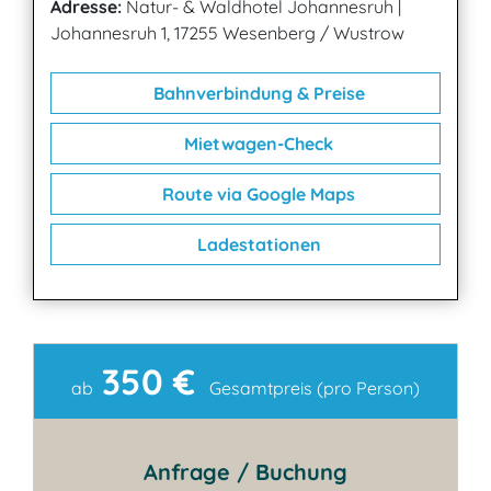
Adresse:
Natur- & Waldhotel Johannesruh
|
Johannesruh 1, 17255 Wesenberg / Wustrow
Bahnverbindung & Preise
Mietwagen-Check
Route via Google Maps
Ladestationen
350 €
Kontakt
ab
Gesamtpreis (pro Person)
Anfrage / Buchung