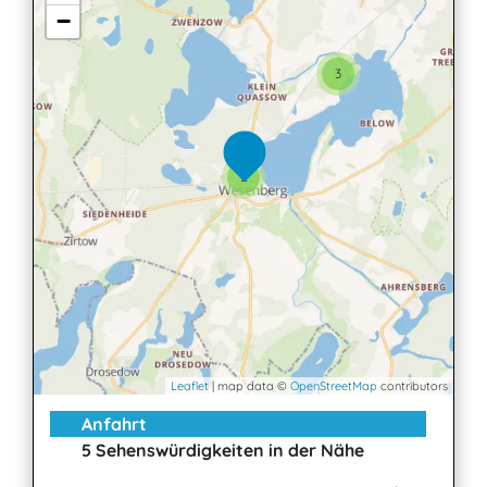
−
3
2
Leaflet
| map data ©
OpenStreetMap
contributors
Anfahrt
5 Sehenswürdigkeiten in der Nähe