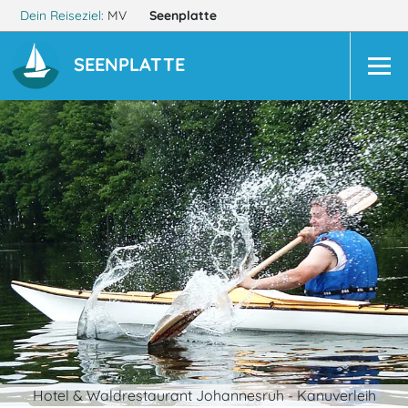
Dein Reiseziel:
MV
Seenplatte
SEENPLATTE
Hotel & Waldrestaurant Johannesruh - Kanuverleih