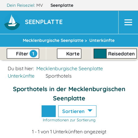
Dein Reiseziel:
MV
Seenplatte
SEENPLATTE
Mecklenburgische Seenplatte >
Unterkünfte
Filter
1
Karte
Reisedaten
Du bist hier:
Mecklenburgische Seenplatte
Unterkünfte
Sporthotels
Sporthotels in der Mecklenburgischen
Seenplatte
Sortieren
Informationen zur Sortierung
1 - 1 von 1 Unterkünften angezeigt