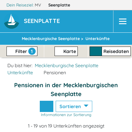
Dein Reiseziel:
MV
Seenplatte
SEENPLATTE
Mecklenburgische Seenplatte >
Unterkünfte
Filter
1
Karte
Reisedaten
Du bist hier:
Mecklenburgische Seenplatte
Unterkünfte
Pensionen
Pensionen in der Mecklenburgischen
Seenplatte
Sortieren
Informationen zur Sortierung
1 - 19 von 19 Unterkünften angezeigt