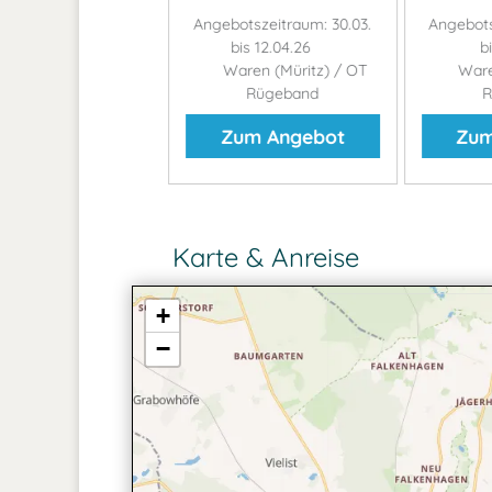
otszeitraum: 02.02.
Angebotszeitraum: 30.03.
Angebots
bis 28.11.26
bis 12.04.26
b
ren (Müritz) / OT
Waren (Müritz) / OT
Ware
Rügeband
Rügeband
R
um Angebot
Zum Angebot
Zum
Karte & Anreise
+
−