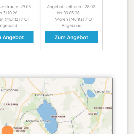
zeitraum: 29.08.
Angebotszeitraum: 28.02.
Angebotszei
is 31.10.26
bis 09.05.26
bis 3
n (Müritz) / OT
Waren (Müritz) / OT
Waren (
ügeband
Rügeband
Rüg
 Angebot
Zum Angebot
Zum 