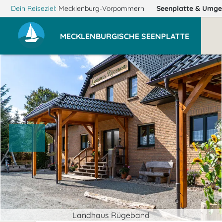
Dein Reiseziel:
Mecklenburg-Vorpommern
Seenplatte
& Umge
MECKLENBURGISCHE SEENPLATTE
Landhaus Rügeband