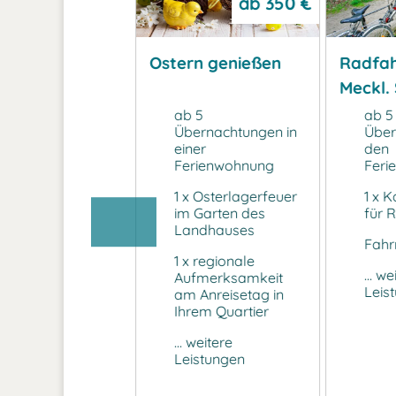
ab
480 €
ab
350 €
bot 8 Nächte
Ostern genießen
Radfah
ben 7 Nächte
Meckl.
hlen
x Übernachtungen
ab 5
ab 5
d nur 7 bezahlen
Übernachtungen in
Über
einer
den
gliche Nutzung
Ferienwohnung
Feri
s Müritz-
ndum-Tickets
1 x Osterlagerfeuer
1 x 
im Garten des
für 
glicher
Landhauses
mäßigter Eintritt
Fahr
gionaler Anbieter
1 x regionale
... we
Aufmerksamkeit
. weitere
Leis
am Anreisetag in
istungen
Ihrem Quartier
... weitere
Leistungen