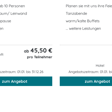
ab 10 Personen
Planen sie mit uns ihre Feie
aum/ Leinwand
Tanzabende
epause
warm/kalte Buffets
en
... weitere Leistungen
45,50 €
ab
ft
pro Teilnehmer
Hotel
eitraum: 01.01. bis 31.12.26
Angebotszeitraum: 01.01. bi
zum Angebot
zum Angebot