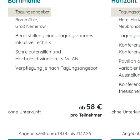
Bornmühle
Horizont
Tagungsangebot
Tagungsa
Bornmühle,
Hotel Hori
Groß Nemerow
Neubrand
Bereitstellung eines Tagungsraumes
Tagungsr
inklusive Technik
Konferen
Schreibutensilien und
Konferenz
Hochgeschwindigkeits-WLAN
Pavillion
Verpflegung je nach Tagungsangebot
variabler
Ausstell
Konferen
friesische
58 €
ab
ohne Unterkunft
ohne Unterkun
pro Teilnehmer
Angebotszeitraum: 01.01. bis 31.12.26
Angebotsz