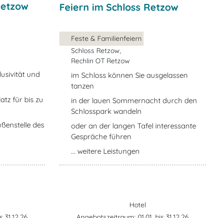
Retzow
Feiern im Schloss Retzow
Feste & Familienfeiern
Schloss Retzow,
Rechlin OT Retzow
usivität und
im Schloss können Sie ausgelassen
tanzen
atz für bis zu
in der lauen Sommernacht durch den
Schlosspark wandeln
Außenstelle des
oder an der langen Tafel interessante
Gespräche führen
... weitere Leistungen
Hotel
s 31.12.26
Angebotszeitraum: 01.01. bis 31.12.26