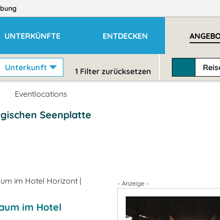
bung
UNTERKÜNFTE
ENTDECKEN
ANGEB
Unterkunft
Rei
1
Filter zurücksetzen
Eventlocations
rgischen Seenplatte
- Anzeige -
aum im Hotel