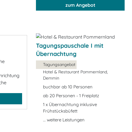
zum Angebot
Tagungspauschale I mit
Übernachtung
he
Tagungsangebot
Hotel & Restaurant Pommernland,
inrichtung
Demmin
che
buchbar ab 10 Personen
ab 20 Personen - 1 Freiplatz
1 x Übernachtung inklusive
Frühstücksbüfett
... weitere Leistungen