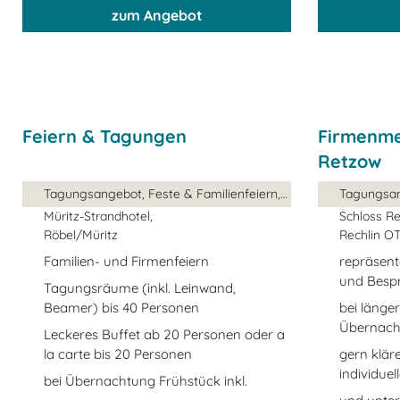
zum Angebot
Feiern & Tagungen
Firmenme
Retzow
Tagungsangebot, Feste & Familienfeiern, ...
Tagungsa
Müritz-Strandhotel,
Schloss R
Röbel/Müritz
Rechlin O
Familien- und Firmenfeiern
repräsen
und Bespr
Tagungsräume (inkl. Leinwand,
Beamer) bis 40 Personen
bei länge
Übernach
Leckeres Buffet ab 20 Personen oder a
la carte bis 20 Personen
gern kläre
individue
bei Übernachtung Frühstück inkl.