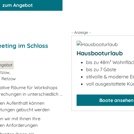
zum Angebot
- Anzeige -
eting im Schloss
Hausbooturlaub
bis zu 48m² Wohnfläc
ngebot
bis zu 7 Gäste
etzow,
stilvolle & moderne E
T Retzow
voll ausgestattete Kü
tative Räume für Workshops
echungen in unterschiedlich ...
Boote ansehen
ren Aufenthalt können
tungen gebucht werden
n wir mit Ihnen Ihre
llen Anforderungen