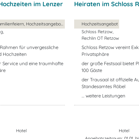
Hochzeiten im Lenzer
Heiraten im Schloss 
Feste & Familienfeiern, Hochzeitsangebot, ...
Hochzeitsangebot
g,
Schloss Retzow,
Rechlin OT Retzow
 Rahmen für unvergessliche
Schloss Retzow vereint Exkl
d Hochzeiten
Privatsphäre
er Service und eine traumhafte
der große Festsaal bietet Pl
äre
100 Gäste
der Trausaal ist offizielle 
Standesamtes Röbel
... weitere Leistungen
Hotel
Hotel
Angebotszeitraum: 01.01. bi