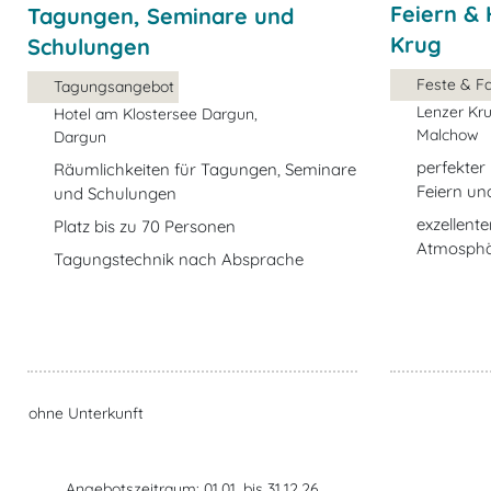
Feiern & 
Tagungen, Seminare und
Krug
Schulungen
Tagungsangebot
Lenzer Kru
Hotel am Klostersee Dargun,
Malchow
Dargun
perfekter
Räumlichkeiten für Tagungen, Seminare
Feiern un
und Schulungen
exzellent
Platz bis zu 70 Personen
Atmosph
Tagungstechnik nach Absprache
ohne Unterkunft
Angebotszeitraum: 01.01. bis 31.12.26