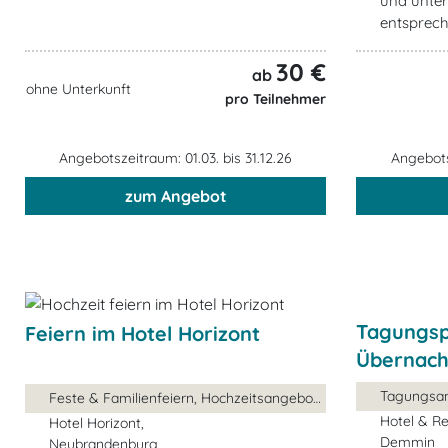
und unter
entsprec
30 €
ab
ohne Unterkunft
pro Teilnehmer
Angebotszeitraum: 01.03. bis 31.12.26
Angebotsz
zum Angebot
Tagungsp
Feiern im Hotel Horizont
Übernach
Tagungsa
Feste & Familienfeiern, Hochzeitsangebot, ...
Hotel & R
Hotel Horizont,
Demmin
Neubrandenburg