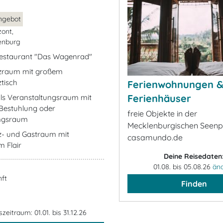
ngebot
zont,
enburg
estaurant "Das Wagenrad"
zraum mit großem
tisch
Ferienwohnungen 
Ferienhäuser
 als Veranstaltungsraum mit
 Bestuhlung oder
freie Objekte in der
ungsraum
Mecklenburgischen Seenpl
z- und Gastraum mit
casamundo.de
m Flair
Deine Reisedaten
01.08. bis 05.08.26
än
ft
Finden
eitraum: 01.01. bis 31.12.26