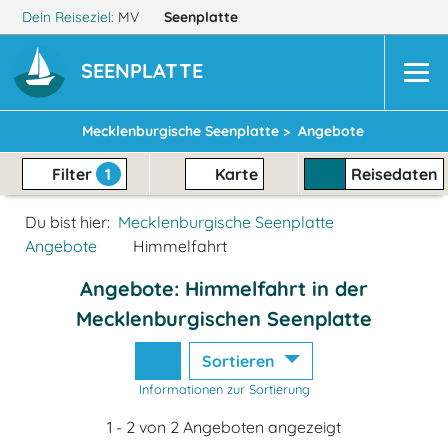
Dein Reiseziel:
MV
Seenplatte
SEENPLATTE
Mecklenburgische Seenplatte >
Angebote
Filter
1
Karte
Reisedaten
Du bist hier:
Mecklenburgische Seenplatte
Angebote
Himmelfahrt
Angebote: Himmelfahrt in der
Mecklenburgischen Seenplatte
Sortieren
Informationen zur Sortierung
1 - 2 von 2 Angeboten angezeigt