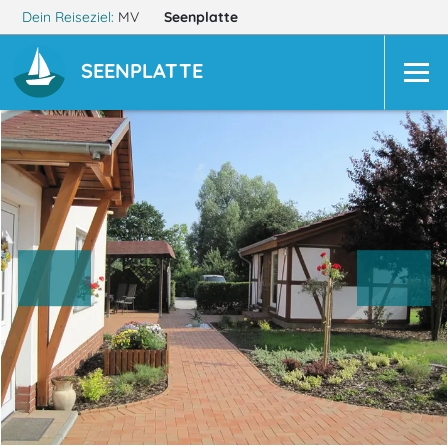
Dein Reiseziel:
MV
Seenplatte
SEENPLATTE