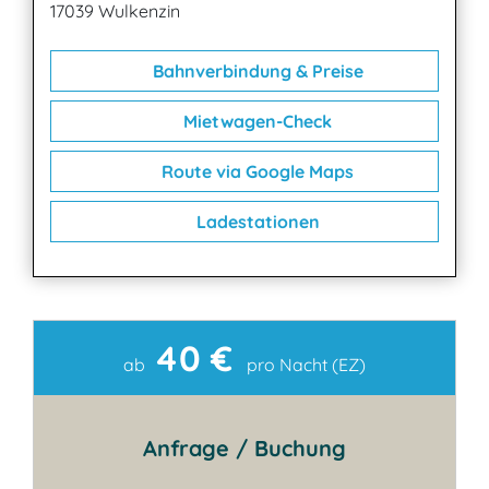
17039 Wulkenzin
Bahnverbindung & Preise
Mietwagen-Check
Route via Google Maps
Ladestationen
40 €
Kontakt
ab
pro Nacht (EZ)
Anfrage / Buchung