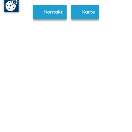
Kontakt
Karte
www.seenplatte.de ist Teil von
mvp.de - Urlaub & Freizeit
© 2026
MANET Marketing GmbH
Newsletter
Bleib auf dem Laufenden!