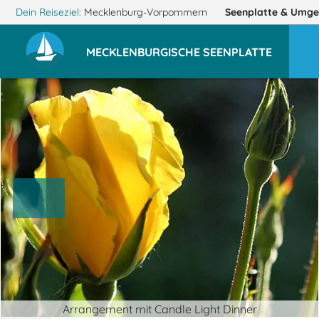
Dein Reiseziel:
Mecklenburg-Vorpommern
Seenplatte
& Umge
MECKLENBURGISCHE SEENPLATTE
Arrangement mit Candle Light Dinner