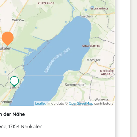
Leaflet
| map data ©
OpenStreetMap
contributors
n der Nähe
ene, 17154 Neukalen