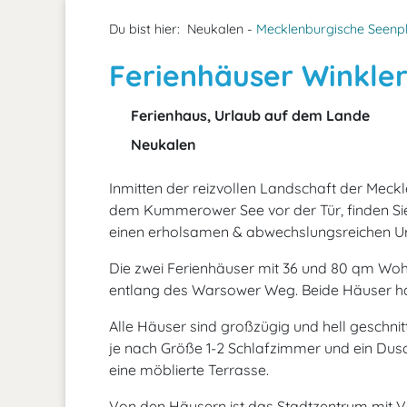
Du bist hier:
Neukalen -
Mecklenburgische Seenpl
Ferienhäuser Winkle
Ferienhaus, Urlaub auf dem Lande
Neukalen
Inmitten der reizvollen Landschaft der Meck
dem Kummerower See vor der Tür, finden Sie 
einen erholsamen & abwechslungsreichen Ur
Die zwei Ferienhäuser mit 36 und 80 qm Woh
entlang des Warsower Weg. Beide Häuser ha
Alle Häuser sind großzügig und hell geschni
je nach Größe 1-2 Schlafzimmer und ein Dus
eine möblierte Terrasse.
Von den Häusern ist das Stadtzentrum mit V