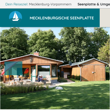
Dein Reiseziel:
Mecklenburg-Vorpommern
Seenplatte
& Umge
MECKLENBURGISCHE SEENPLATTE