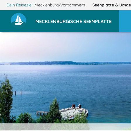
Dein Reiseziel:
Mecklenburg-Vorpommern
Seenplatte
& Umge
MECKLENBURGISCHE SEENPLATTE