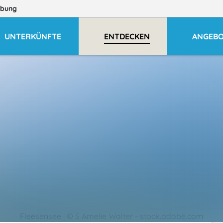
bung
UNTERKÜNFTE
ENTDECKEN
ANGEB
Fleesensee | © S Amelie Walter - stock.adobe.com