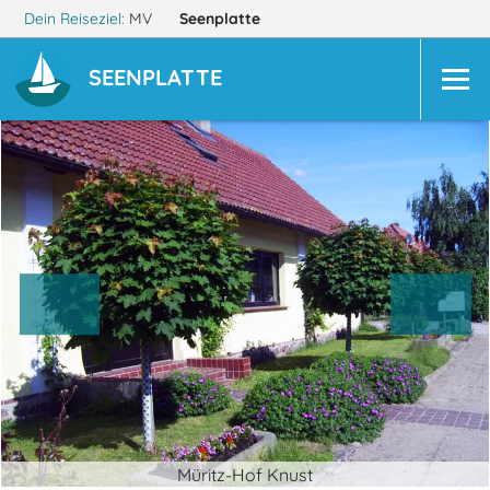
Dein Reiseziel:
MV
Seenplatte
SEENPLATTE
Müritz-Hof Knust