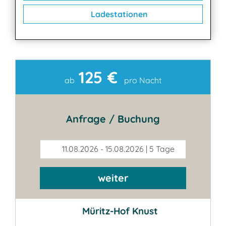
Ladestationen
125 €
Kontakt
ab
pro Nacht
Anfrage / Buchung
11.08.2026 - 15.08.2026 | 5 Tage
weiter
Müritz-Hof Knust