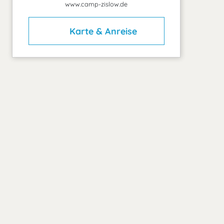
www.camp-zislow.de
Karte & Anreise