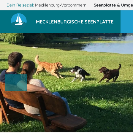
Dein Reiseziel:
Mecklenburg-Vorpommern
Seenplatte
& Umge
MECKLENBURGISCHE SEENPLATTE