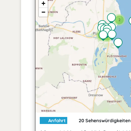
+
−
2
2
2
Anfahrt
20 Sehenswürdigkeiten 