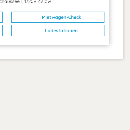
haussee 1, 17209 Zislow
Mietwagen-Check
Ladestationen