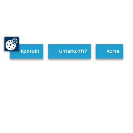
Kontakt
Unterkunft?
Karte
www.seenplatte.de ist Teil von
mvp.de - Urlaub & Freizeit
© 2026
MANET Marketing GmbH