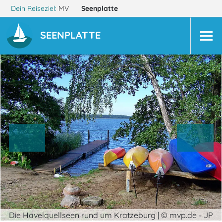
Dein Reiseziel:
MV
Seenplatte
SEENPLATTE
Die Havelquellseen rund um Kratzeburg | © mvp.de - JP