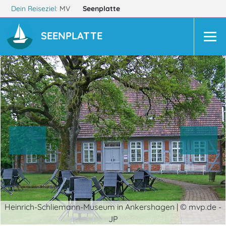
Dein Reiseziel:
MV
Seenplatte
SEENPLATTE
Heinrich-Schliemann-Museum in Ankershagen | © mvp.de -
JP