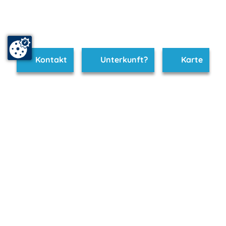
Kontakt
Unterkunft?
Karte
www.seenplatte.de ist Teil von
mvp.de - Urlaub & Freizeit
© 2026
MANET Marketing GmbH