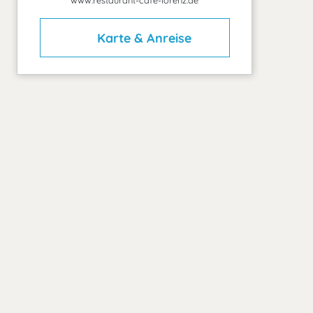
www.restaurant-cafe-lorenz.de
Karte & Anreise