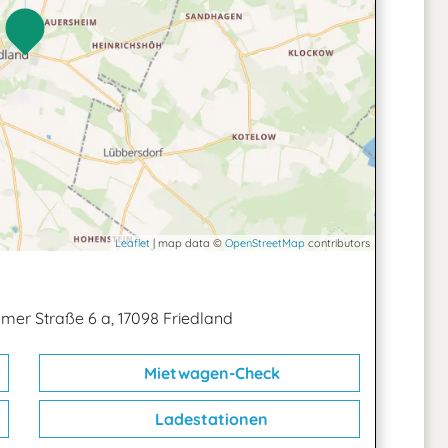
Leaflet
| map data ©
OpenStreetMap
contributors
mer Straße 6 a, 17098 Friedland
Mietwagen-Check
Ladestationen