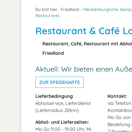
Du bist hier:
Friedland -
Mecklenburgische Seenp
Restaurants
Restaurant & Café L
Restaurant, Café, Restaurant mit Abhol
Friedland
Aktuell: Wir bieten einen Auß
ZUR SPEISEKARTE
Lieferbedingung
:
Kontakt:
Abholservice, Lieferdienst
via Telefo
(Lieferradius 20km)
Kontaktbox)
Mo-So von 1
Abhol- und Lieferzeiten:
Bestellung
Mo-So 11.00 - 19.00 Uhr, Mi.
2 Stunden 