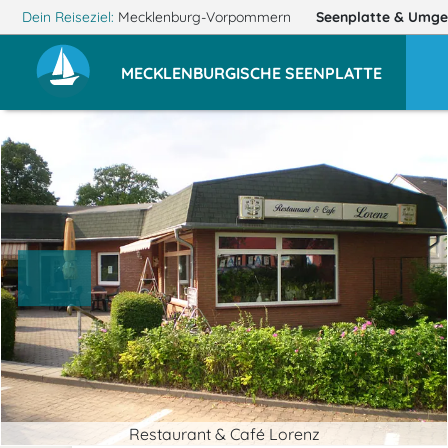
Dein Reiseziel:
Mecklenburg-Vorpommern
Seenplatte
& Umge
MECKLENBURGISCHE SEENPLATTE
Restaurant & Café Lorenz