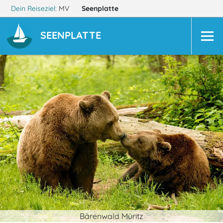
Dein Reiseziel:
MV
Seenplatte
SEENPLATTE
Bärenwald Müritz