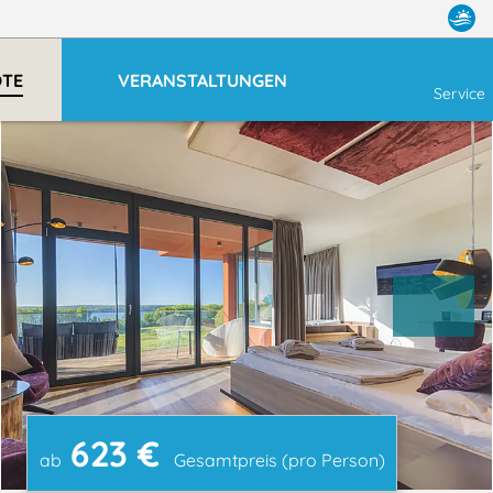
OTE
VERANSTALTUNGEN
Service
623 €
ab
Gesamtpreis (pro Person)