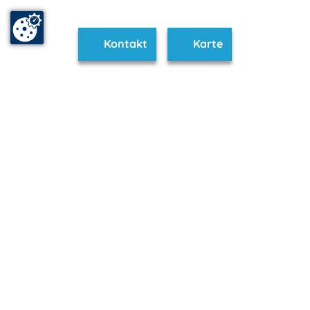
Kontakt
Karte
www.seenplatte.de ist Teil von
mvp.de - Urlaub & Freizeit
© 2026
MANET Marketing GmbH
Newsletter