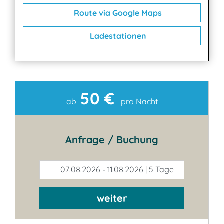
Route via Google Maps
Ladestationen
50 €
Kontakt
ab
pro Nacht
Anfrage / Buchung
07.08.2026 - 11.08.2026 | 5 Tage
weiter