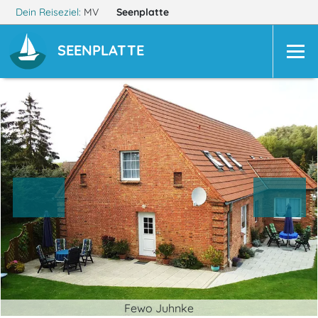
Dein Reiseziel:
MV
Seenplatte
SEENPLATTE
Fewo Juhnke