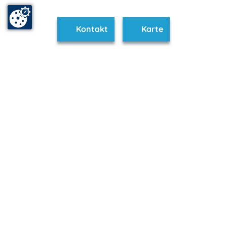
Kontakt
Karte
www.seenplatte.de ist Teil von
mvp.de - Urlaub & Freizeit
© 2026
MANET Marketing GmbH
Newsletter