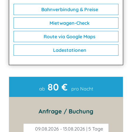
Bahnverbindung & Preise
Mietwagen-Check
Route via Google Maps
Ladestationen
80 €
Kontakt
ab
pro Nacht
Anfrage / Buchung
09.08.2026 - 13.08.2026 | 5 Tage