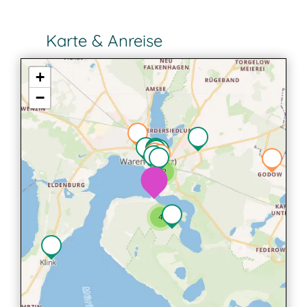
Karte & Anreise
+
−
2
4