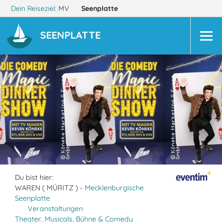
Dein Reiseziel:
MV
Seenplatte
SEENPLATTE
Du bist hier:
WAREN ( MÜRITZ ) -
Mecklenburgische
Seenplatte
Veranstaltungen
Theater, Musicals, Bühne & Comedy