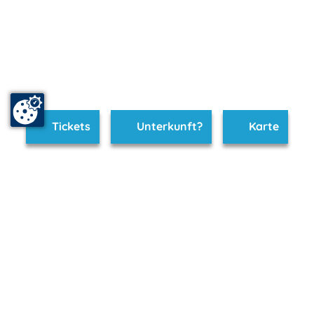
Tickets
Unterkunft?
Karte
www.seenplatte.de ist Teil von
mvp.de - Urlaub & Freizeit