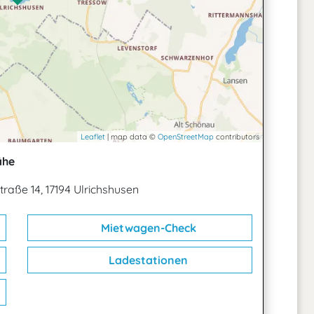
Leaflet
| map data ©
OpenStreetMap
contributors
ähe
traße 14, 17194 Ulrichshusen
Mietwagen-Check
Ladestationen