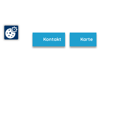
Kontakt
Karte
www.seenplatte.de ist Teil von
mvp.de - Urlaub & Freizeit
© 2026
MANET Marketing GmbH