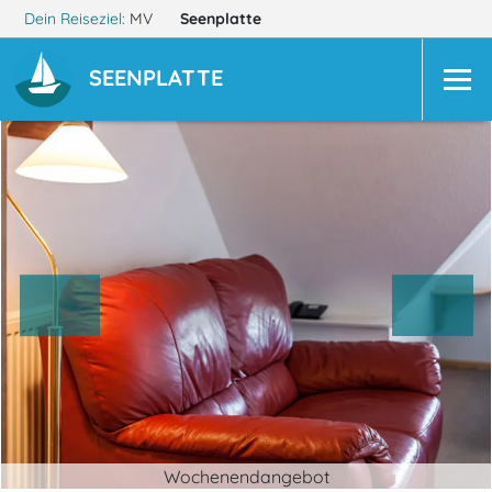
Dein Reiseziel:
MV
Seenplatte
SEENPLATTE
Wochenendangebot