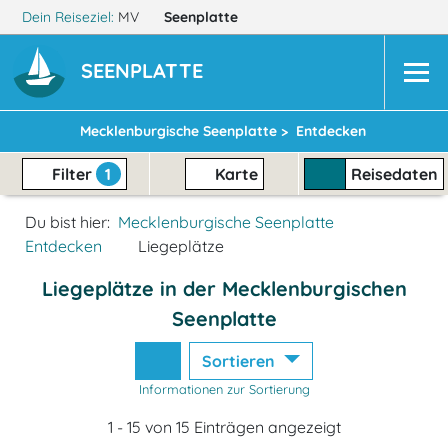
Dein Reiseziel:
MV
Seenplatte
SEENPLATTE
Mecklenburgische Seenplatte >
Entdecken
Filter
1
Karte
Reisedaten
Du bist hier:
Mecklenburgische Seenplatte
Entdecken
Liegeplätze
Liegeplätze in der Mecklenburgischen
Seenplatte
Sortieren
Informationen zur Sortierung
1 - 15 von 15 Einträgen angezeigt