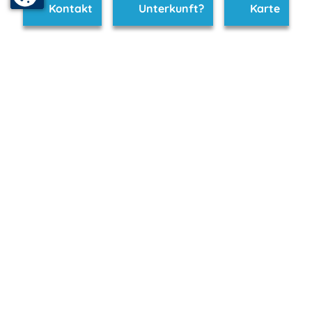
Kontakt
Unterkunft?
Karte
www.seenplatte.de ist Teil von
mvp.de - Urlaub & Freizeit
© 2026
MANET Marketing GmbH
Newsletter
Bleib auf dem Laufenden!
Melde Dich jetzt für unseren mvp.de-Newsletter an und