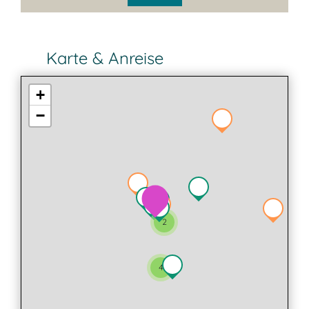
Karte & Anreise
+
−
2
4