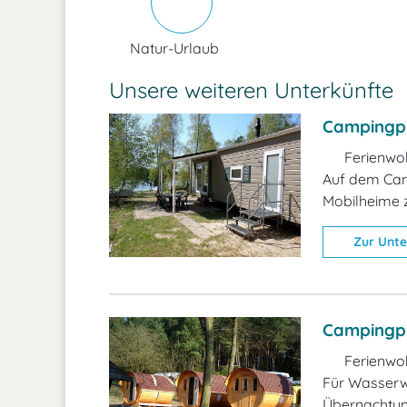
Natur-Urlaub
Unsere weiteren Unterkünfte
Campingpl
Ferienwo
Auf dem Camp
Mobilheime z
Zur Unte
Campingpl
Ferienwo
Für Wasserwa
Übernachtung