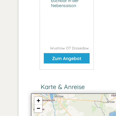
buchbar in der
Nebensaison
Wustrow OT Drosedow
Zum Angebot
Karte & Anreise
+
−