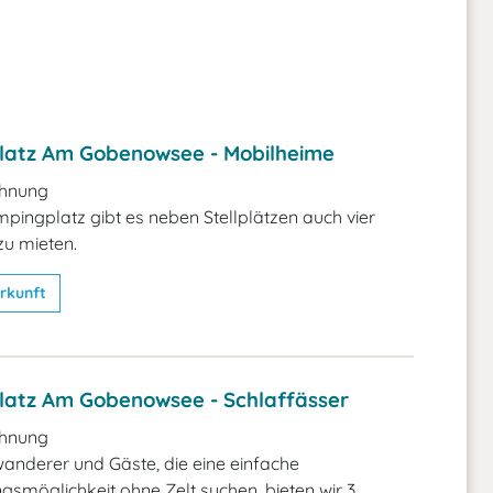
atz Am Gobenowsee - Mobilheime
hnung
ingplatz gibt es neben Stellplätzen auch vier
u mieten.
rkunft
atz Am Gobenowsee - Schlaffässer
hnung
nderer und Gäste, die eine einfache
smöglichkeit ohne Zelt suchen, bieten wir 3