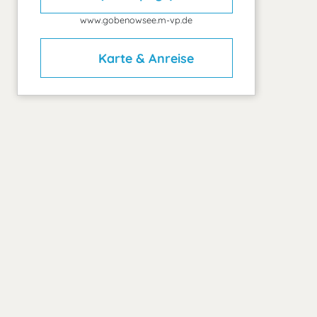
www.gobenowsee.m-vp.de
Karte & Anreise