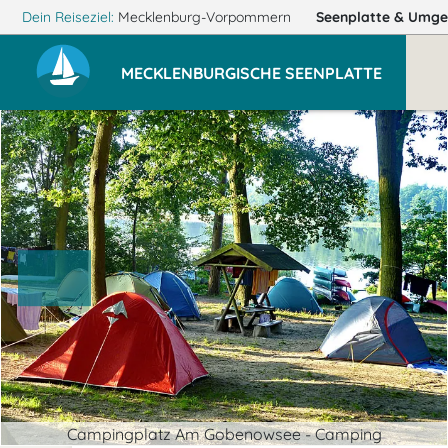
Dein Reiseziel:
Mecklenburg-Vorpommern
Seenplatte
& Umge
MECKLENBURGISCHE SEENPLATTE
Campingplatz Am Gobenowsee - Camping