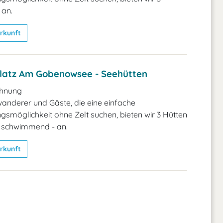
 an.
rkunft
atz Am Gobenowsee - Seehütten
hnung
nderer und Gäste, die eine einfache
smöglichkeit ohne Zelt suchen, bieten wir 3 Hütten
e schwimmend - an.
rkunft