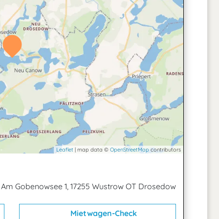
Leaflet
| map data ©
OpenStreetMap
contributors
|
Am Gobenowsee 1, 17255 Wustrow OT Drosedow
Mietwagen-Check