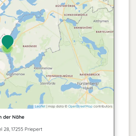
3
Leaflet
| map data ©
OpenStreetMap
contributors
n der Nähe
l 28, 17255 Priepert