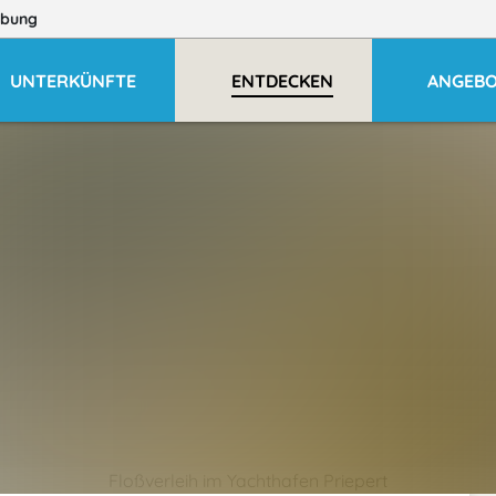
bung
UNTERKÜNFTE
ENTDECKEN
ANGEB
Floßverleih im Yachthafen Priepert