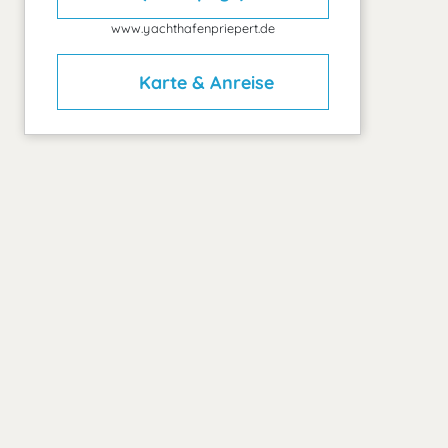
www.yachthafenpriepert.de
Karte & Anreise