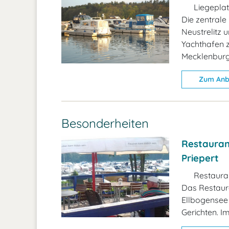
Liegeplat
Die zentrale
Neustrelitz 
Yachthafen z
Mecklenburg
Zum Anb
Besonderheiten
Restauran
Priepert
Restaura
Das Restaura
Ellbogensee 
Gerichten. I