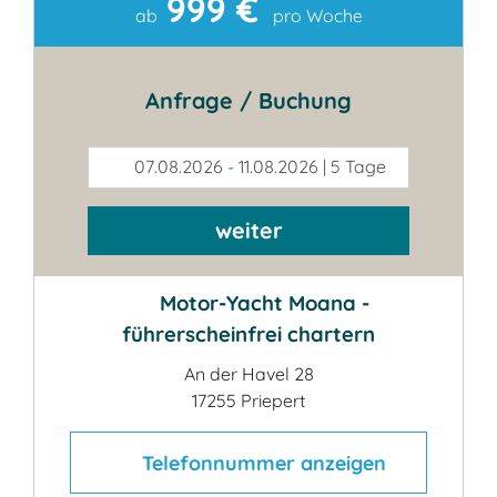
999 €
Kontakt
ab
pro Woche
Anfrage / Buchung
07.08.2026 - 11.08.2026 | 5 Tage
weiter
Motor-Yacht Moana -
führerscheinfrei chartern
An der Havel 28
17255 Priepert
Telefonnummer anzeigen