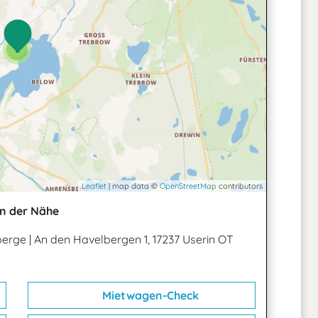
2
Leaflet
| map data ©
OpenStreetMap
contributors
n der Nähe
berge
|
An den Havelbergen 1, 17237 Userin OT
Mietwagen-Check