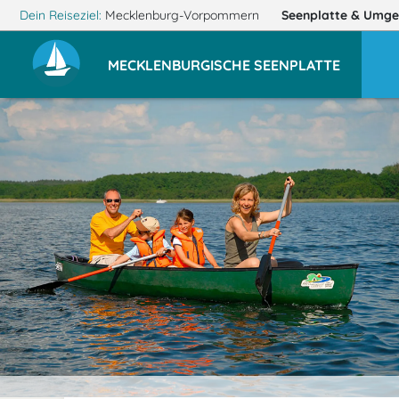
Dein Reiseziel:
Mecklenburg-Vorpommern
Seenplatte
& Umge
MECKLENBURGISCHE SEENPLATTE