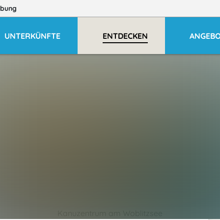
bung
UNTERKÜNFTE
ENTDECKEN
ANGEB
Kanuzentrum am Woblitzsee