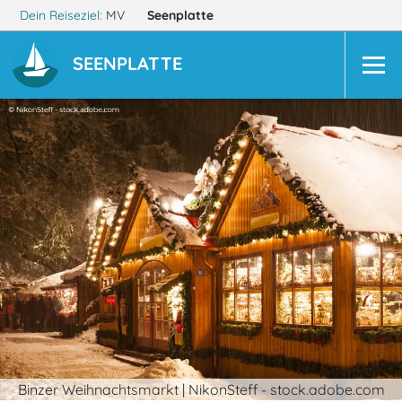
Dein Reiseziel:
MV
Seenplatte
SEENPLATTE
Binzer Weihnachtsmarkt | NikonSteff - stock.adobe.com