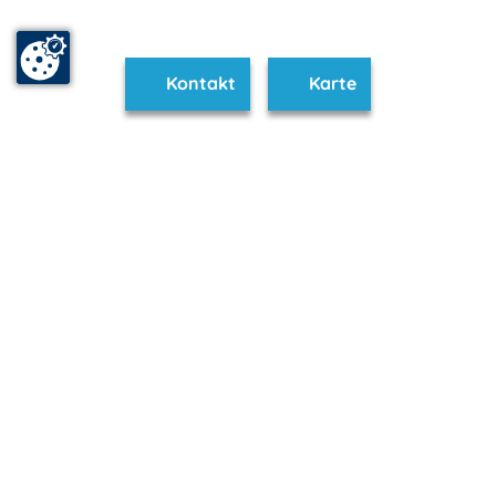
Kontakt
Karte
www.seenplatte.de ist Teil von
mvp.de - Urlaub & Freizeit
© 2026
MANET Marketing GmbH
Newsletter