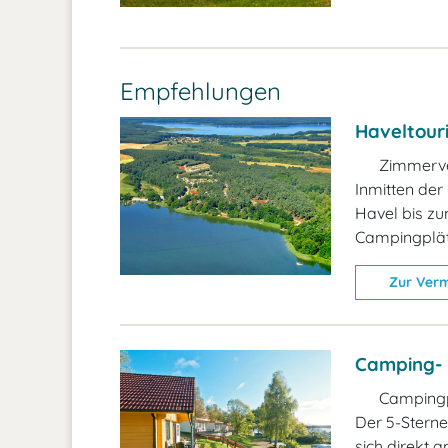
Empfehlungen
Haveltour
Zimmerve
Inmitten der
Havel bis zu
Campingplätz
Zur Verm
Camping- 
Campingp
Der 5-Stern
sich direkt 