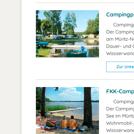
Campingpl
Campingp
Der Camping
am Müritz-Na
Dauer- und G
Wasserwande
Zur Unte
FKK-Campi
Campingp
Der Campingp
See im Mürit
Wohnmobil-,
Wasserwand