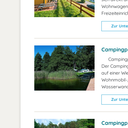
Wohnwagen un
Freizeiteinri
Zur Unte
Campingpl
Campingp
Der Camping
auf einer Wie
Wohnmobil-,
Wasserwand
Zur Unte
Campingpl