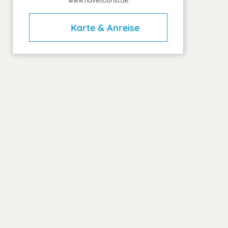
www.haveltourist.de
Karte & Anreise