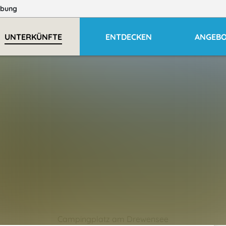
bung
UNTERKÜNFTE
ENTDECKEN
ANGEB
Campingplatz am Drewensee