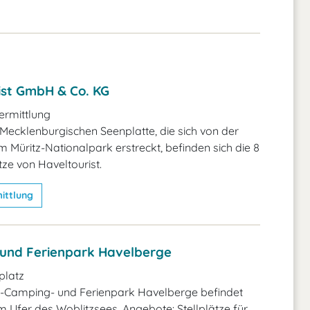
ist GmbH & Co. KG
rmittlung
 Mecklenburgischen Seenplatte, die sich von der
m Müritz-Nationalpark erstreckt, befinden sich die 8
e von Haveltourist.
ittlung
und Ferienpark Havelberge
latz
e-Camping- und Ferienpark Havelberge befindet
am Ufer des Woblitzsees. Angebote: Stellplätze für