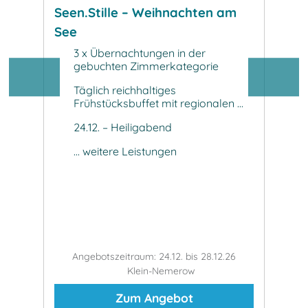
Seen.Stille – Weihnachten am
Seen
See
5 Ta
3 x Übernachtungen in der
5 
et
gebuchten Zimmerkategorie
g
i
Täglich reichhaltiges
5 
Frühstücksbuffet mit regionalen ...
Bu
 mit
24.12. – Heiligabend
28
De
... weitere Leistungen
..
9.26
Angebotszeitraum: 24.12. bis 28.12.26
An
Klein-Nemerow
Zum Angebot