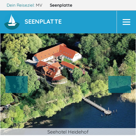
Dein Reiseziel:
MV
Seenplatte
SEENPLATTE
Seehotel Heidehof