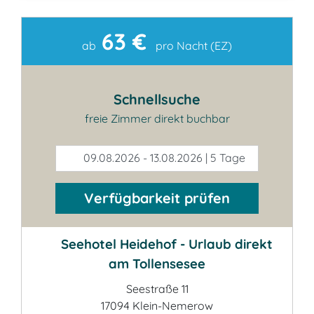
63 €
Kontakt
ab
pro Nacht (EZ)
Schnellsuche
freie Zimmer direkt buchbar
09.08.2026 - 13.08.2026 | 5 Tage
Verfügbarkeit prüfen
Seehotel Heidehof - Urlaub direkt
am Tollensesee
Seestraße 11
17094 Klein-Nemerow