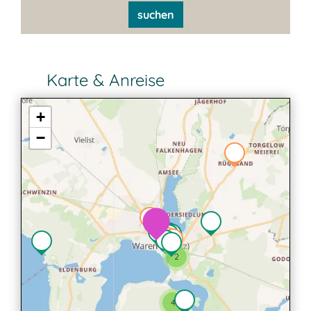
suchen
Karte & Anreise
+
−
2
4