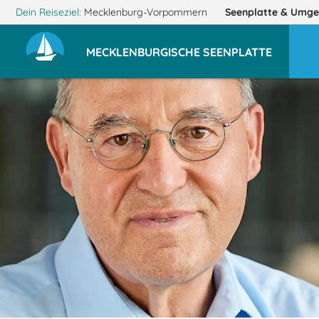
Dein Reiseziel:
Mecklenburg-Vorpommern
Seenplatte
& Umge
MECKLENBURGISCHE SEENPLATTE