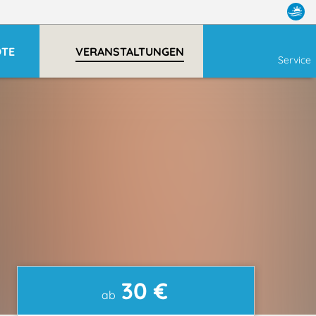
OTE
VERANSTALTUNGEN
Service
30 €
ab