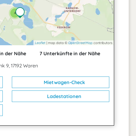
4
Leaflet
| map data ©
OpenStreetMap
contributors
in der Nähe
7 Unterkünfte in der Nähe
k 9, 17192 Waren
Mietwagen-Check
Ladestationen