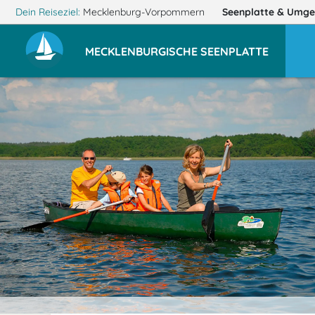
Dein Reiseziel:
Mecklenburg-Vorpommern
Seenplatte
& Umge
MECKLENBURGISCHE SEENPLATTE