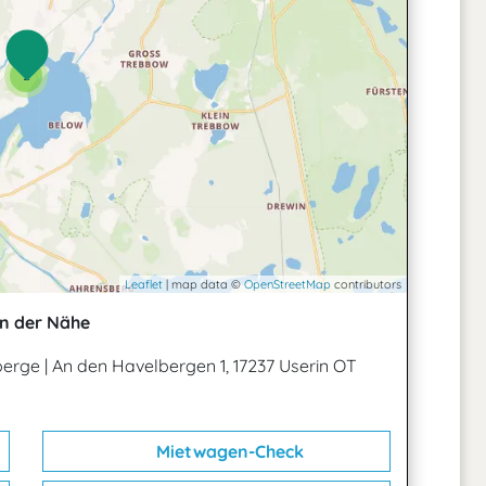
2
Leaflet
| map data ©
OpenStreetMap
contributors
n der Nähe
berge
|
An den Havelbergen 1, 17237 Userin OT
Mietwagen-Check