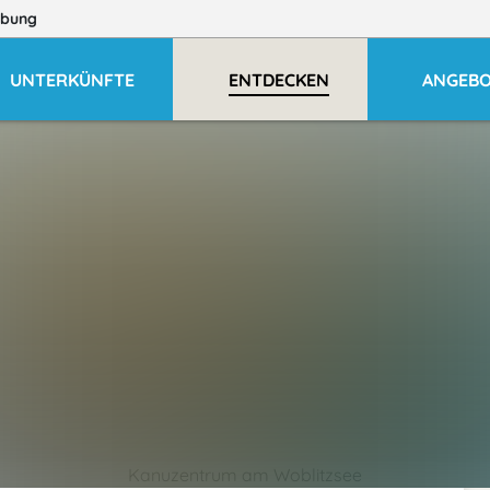
bung
UNTERKÜNFTE
ENTDECKEN
ANGEB
Kanuzentrum am Woblitzsee