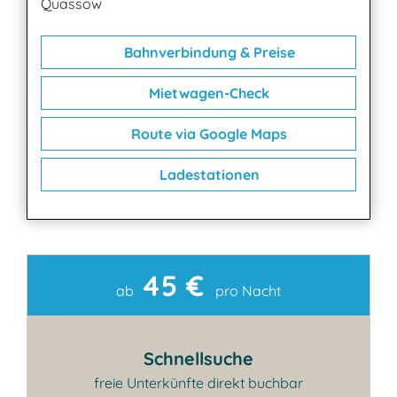
Quassow
Bahnverbindung & Preise
Mietwagen-Check
Route via Google Maps
Ladestationen
45 €
Kontakt
ab
pro Nacht
Schnellsuche
freie Unterkünfte direkt buchbar