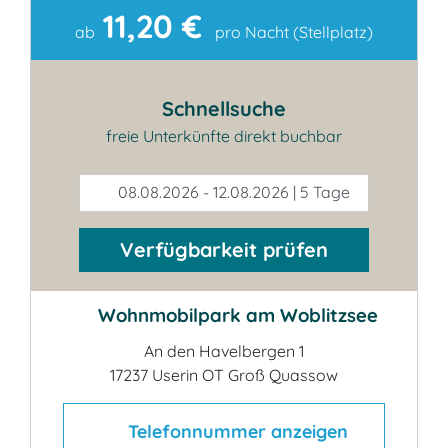
11,20 €
Kontakt
ab
pro Nacht (Stellplatz)
Schnellsuche
freie Unterkünfte direkt buchbar
08.08.2026 - 12.08.2026 | 5 Tage
Verfügbarkeit prüfen
Wohnmobilpark am Woblitzsee
An den Havelbergen 1
17237 Userin OT Groß Quassow
Telefonnummer anzeigen