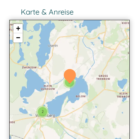
Karte & Anreise
+
−
3
2