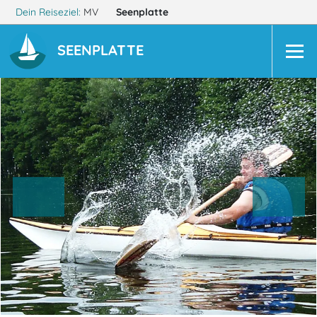
Dein Reiseziel:
MV
Seenplatte
SEENPLATTE