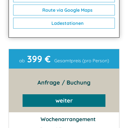
Route via Google Maps
Ladestationen
399 €
Kontakt
ab
Gesamtpreis (pro Person)
Anfrage / Buchung
weiter
Wochenarrangement